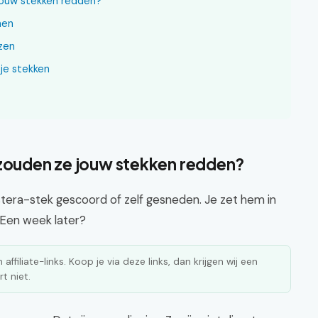
jouw stekken redden?
men
jzen
je stekken
 zouden ze jouw stekken redden?
onstera-stek gescoord of zelf gesneden. Je zet hem in
 Een week later?
affiliate-links. Koop je via deze links, dan krijgen wij een
t niet.