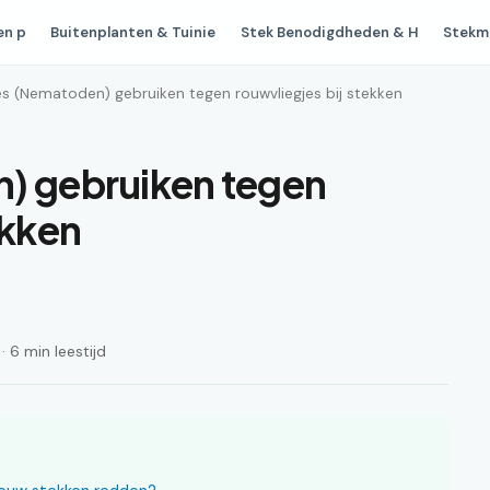
en p
Buitenplanten & Tuinie
Stek Benodigdheden & H
Stekm
es (Nematoden) gebruiken tegen rouwvliegjes bij stekken
n) gebruiken tegen
ekken
 6 min leestijd