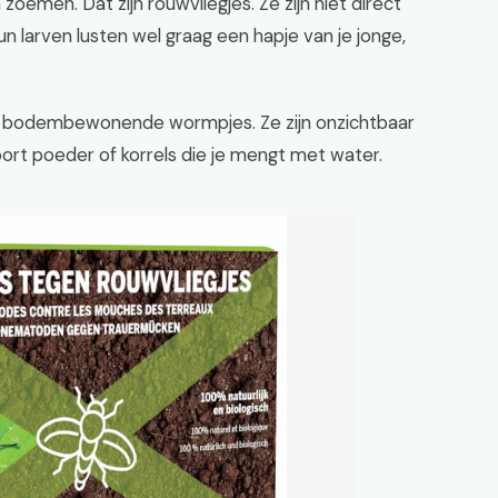
n zoemen. Dat zijn rouwvliegjes. Ze zijn niet direct
n larven lusten wel graag een hapje van je jonge,
e, bodembewonende wormpjes. Ze zijn onzichtbaar
oort poeder of korrels die je mengt met water.