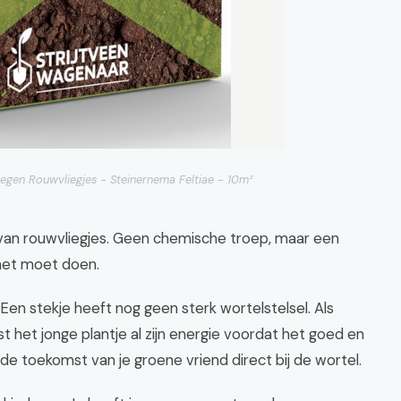
tegen Rouwvliegjes - Steinernema Feltiae - 10m²
en van rouwvliegjes. Geen chemische troep, maar een
 het moet doen.
Een stekje heeft nog geen sterk wortelstelsel. Als
st het jonge plantje al zijn energie voordat het goed en
de toekomst van je groene vriend direct bij de wortel.