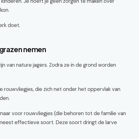
n kinderen. Je hoeft je geen zorgen te maken over
lkon.
erk doet.
e grazen nemen
zijn van nature jagers. Zodra ze in de grond worden
 de rouwvliegjes, die zich net onder het oppervlak van
nden.
 maar voor rouwvliegjes (die behoren tot de familie van
eest effectieve soort. Deze soort dringt de larve