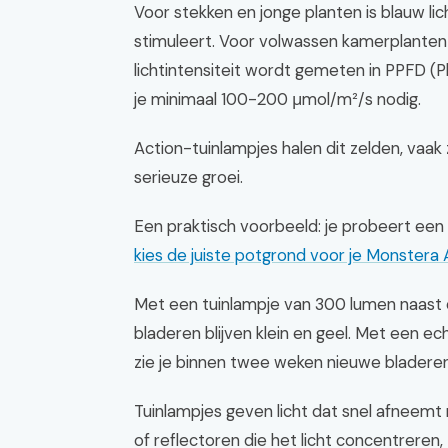
Voor stekken en jonge planten is blauw li
stimuleert. Voor volwassen kamerplanten i
lichtintensiteit wordt gemeten in PPFD (
je minimaal 100-200 μmol/m²/s nodig.
Action-tuinlampjes halen dit zelden, vaak
serieuze groei.
Een praktisch voorbeeld: je probeert een
kies de juiste potgrond voor je Monstera 
Met een tuinlampje van 300 lumen naast d
bladeren blijven klein en geel. Met een e
zie je binnen twee weken nieuwe bladeren 
Tuinlampjes geven licht dat snel afneemt
of reflectoren die het licht concentrere