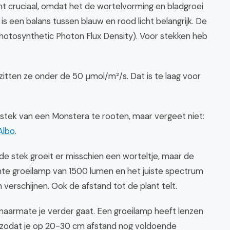
cht cruciaal, omdat het de wortelvorming en bladgroei
s een balans tussen blauw en rood licht belangrijk. De
Photosynthetic Photon Flux Density). Voor stekken heb
 zitten ze onder de 50 μmol/m²/s. Dat is te laag voor
 stek van een Monstera te rooten, maar vergeet niet:
Albo
.
e stek groeit er misschien een worteltje, maar de
chte groeilamp van 1500 lumen en het juiste spectrum
verschijnen. Ook de afstand tot de plant telt.
 naarmate je verder gaat. Een groeilamp heeft lenzen
n, zodat je op 20-30 cm afstand nog voldoende