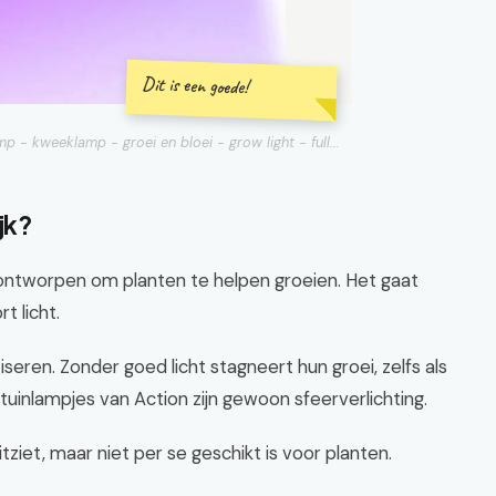
Dit is een goede!
- kweeklamp - groei en bloei - grow light - full...
jk?
s ontworpen om planten te helpen groeien. Het gaat
t licht.
seren. Zonder goed licht stagneert hun groei, zelfs als
uinlampjes van Action zijn gewoon sfeerverlichting.
tziet, maar niet per se geschikt is voor planten.