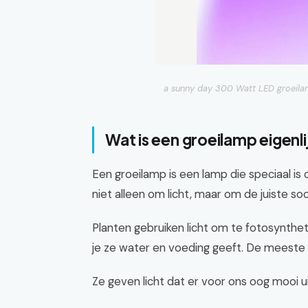
a sunny day 300 Watt LED groeilamp 
Wat is een groeilamp eigenli
Een groeilamp is een lamp die speciaal i
niet alleen om licht, maar om de juiste soor
Planten gebruiken licht om te fotosyntheti
je ze water en voeding geeft. De meeste t
Ze geven licht dat er voor ons oog mooi ui