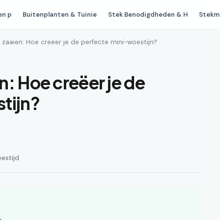
en p
Buitenplanten & Tuinie
Stek Benodigdheden & H
Stekm
zaaien: Hoe creëer je de perfecte mini-woestijn?
: Hoe creëer je de
tijn?
estijd