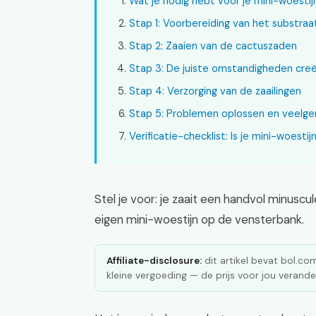
Wat je nodig hebt voor je mini-woestij
Stap 1: Voorbereiding van het substraa
Stap 2: Zaaien van de cactuszaden
Stap 3: De juiste omstandigheden cre
Stap 4: Verzorging van de zaailingen
Stap 5: Problemen oplossen en veelg
Verificatie-checklist: Is je mini-woesti
Stel je voor: je zaait een handvol minuscu
eigen mini-woestijn op de vensterbank.
Affiliate-disclosure:
dit artikel bevat bol.com 
kleine vergoeding — de prijs voor jou verander