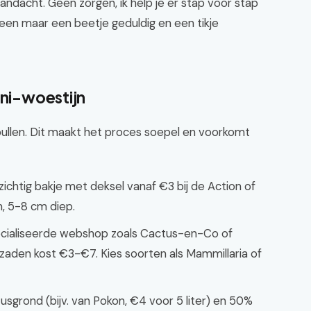
andacht. Geen zorgen, ik help je er stap voor stap
lleen maar een beetje geduldig en een tikje
ini-woestijn
spullen. Dit maakt het proces soepel en voorkomt
ichtig bakje met deksel vanaf €3 bij de Action of
m, 5-8 cm diep.
ecialiseerde webshop zoals Cactus-en-Co of
zaden kost €3-€7. Kies soorten als Mammillaria of
grond (bijv. van Pokon, €4 voor 5 liter) en 50%