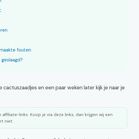
n
t
ëren
emaakte fouten
jn geslaagd?
le cactuszaadjes en een paar weken later kijk je naar je
affiliate-links. Koop je via deze links, dan krijgen wij een
t niet.