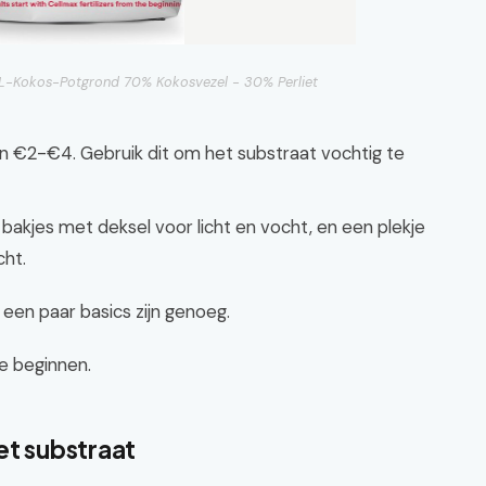
0L-Kokos-Potgrond 70% Kokosvezel - 30% Perliet
n €2-€4. Gebruik dit om het substraat vochtig te
bakjes met deksel voor licht en vocht, en een plekje
cht.
een paar basics zijn genoeg.
we beginnen.
et substraat