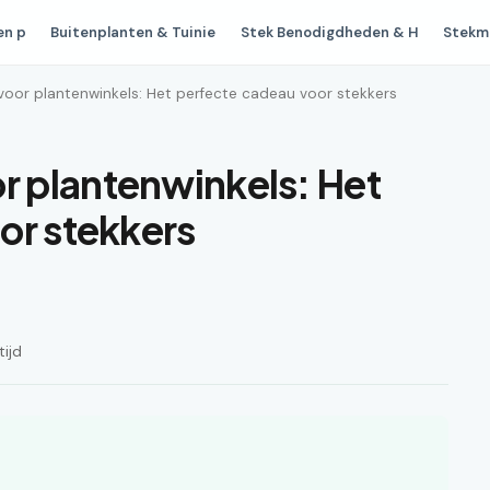
en p
Buitenplanten & Tuinie
Stek Benodigdheden & H
Stekm
or plantenwinkels: Het perfecte cadeau voor stekkers
 plantenwinkels: Het
or stekkers
tijd