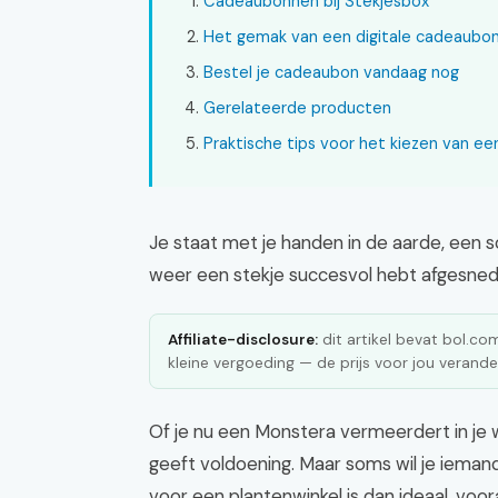
Cadeaubonnen bij Stekjesbox
Het gemak van een digitale cadeaubo
Bestel je cadeaubon vandaag nog
Gerelateerde producten
Praktische tips voor het kiezen van e
Je staat met je handen in de aarde, een sc
weer een stekje succesvol hebt afgesned
Affiliate-disclosure:
dit artikel bevat bol.com 
kleine vergoeding — de prijs voor jou verander
Of je nu een Monstera vermeerdert in je w
geeft voldoening. Maar soms wil je iema
voor een plantenwinkel is dan ideaal, voora