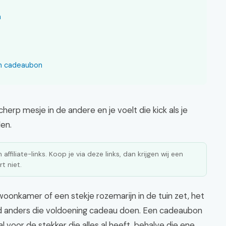
n
en cadeaubon
herp mesje in de andere en je voelt die kick als je
en.
affiliate-links. Koop je via deze links, dan krijgen wij een
t niet.
oonkamer of een stekje rozemarijn in de tuin zet, het
nd anders die voldoening cadeau doen. Een cadeaubon
l voor de stekker die alles al heeft, behalve die ene