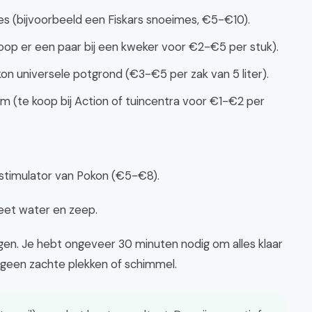
s (bijvoorbeeld een Fiskars snoeimes, €5-€10).
f koop er een paar bij een kweker voor €2-€5 per stuk).
n universele potgrond (€3-€5 per zak van 5 liter).
cm (te koop bij Action of tuincentra voor €1-€2 per
tstimulator van Pokon (€5-€8).
eet water en zeep.
en. Je hebt ongeveer 30 minuten nodig om alles klaar
: geen zachte plekken of schimmel.