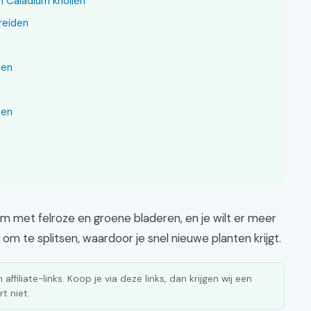
n Caladium knollen
ereiden
len
ten
ium met felroze en groene bladeren, en je wilt er meer
 om te splitsen, waardoor je snel nieuwe planten krijgt.
affiliate-links. Koop je via deze links, dan krijgen wij een
t niet.