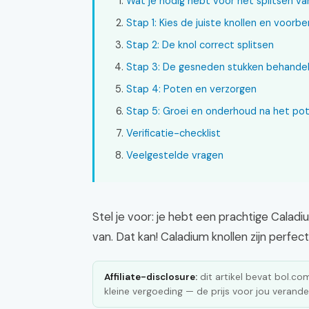
Wat je nodig hebt voor het splitsen va
Stap 1: Kies de juiste knollen en voorb
Stap 2: De knol correct splitsen
Stap 3: De gesneden stukken behande
Stap 4: Poten en verzorgen
Stap 5: Groei en onderhoud na het po
Verificatie-checklist
Veelgestelde vragen
Stel je voor: je hebt een prachtige Calad
van. Dat kan! Caladium knollen zijn perfect
Affiliate-disclosure:
dit artikel bevat bol.com 
kleine vergoeding — de prijs voor jou verander