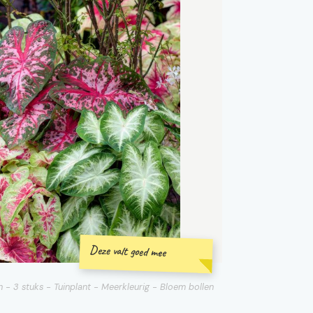
Deze valt goed mee
- 3 stuks - Tuinplant - Meerkleurig - Bloem bollen