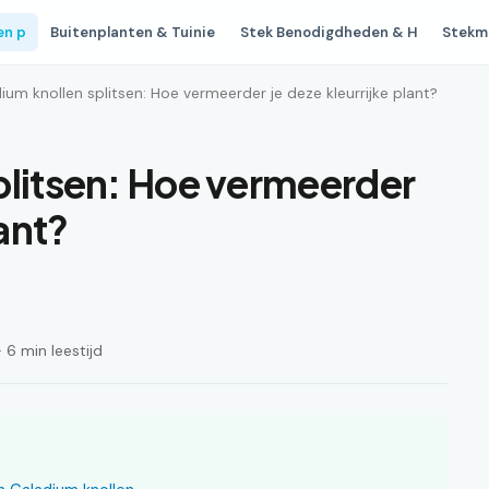
en p
Buitenplanten & Tuinie
Stek Benodigdheden & H
Stekm
ium knollen splitsen: Hoe vermeerder je deze kleurrijke plant?
plitsen: Hoe vermeerder
lant?
6 min leestijd