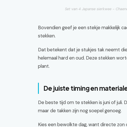
Set van 4 Japanse sierkwee - Chaeno
Bovendien geef je een stekje makkelijk c
stekken.
Dat betekent dat je stukjes tak neemt die
helemaal hard en oud. Deze stekken worte
plant.
De juiste timing en material
De beste tijd om te stekken is juni of juli.
maar de takken zijn nog soepel genoeg.
Kies een bewolkte dag, want directe zon 