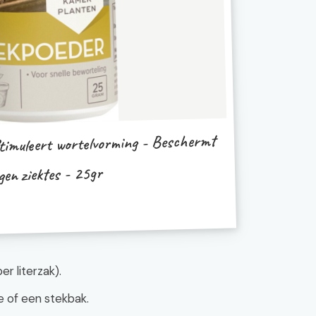
timuleert wortelvorming - Beschermt
gen ziektes - 25gr
r literzak).
 of een stekbak.