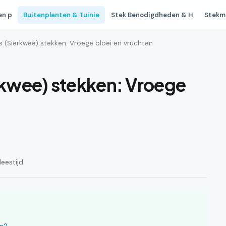
en p
Buitenplanten & Tuinie
Stek Benodigdheden & H
Stekm
(Sierkwee) stekken: Vroege bloei en vruchten
kwee) stekken: Vroege
leestijd