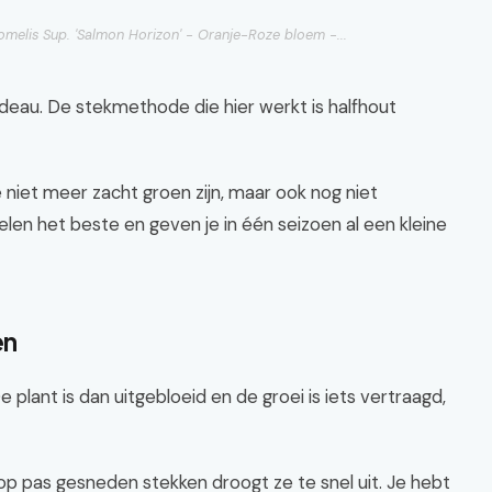
melis Sup. 'Salmon Horizon' - Oranje-Roze bloem -...
adeau. De stekmethode die hier werkt is halfhout
 niet meer zacht groen zijn, maar ook nog niet
len het beste en geven je in één seizoen al een kleine
en
 De plant is dan uitgebloeid en de groei is iets vertraagd,
op pas gesneden stekken droogt ze te snel uit. Je hebt