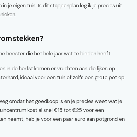
 je eigen tuin. In dit stappenplan leg ik je precies uit
nieken.
arom stekken?
ne heester die het hele jaar wat te bieden heeft.
, en in de herfst komen er vruchten aan die lijken op
nterhard, ideaal voor een tuin of zelfs een grote pot op
eg omdat het goedkoop is en je precies weet wat je
 tuincentrum kost al snel €15 tot €25 voor een
ken neemt, heb je voor een paar euro aan potgrond en