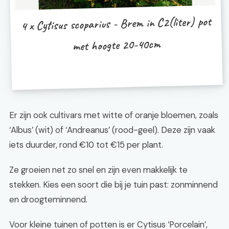
4 x Cytisus scoparius - Brem in C2(liter) pot
met hoogte 20-40cm
Er zijn ook cultivars met witte of oranje bloemen, zoals
‘Albus’ (wit) of ‘Andreanus’ (rood-geel). Deze zijn vaak
iets duurder, rond €10 tot €15 per plant.
Ze groeien net zo snel en zijn even makkelijk te
stekken. Kies een soort die bij je tuin past: zonminnend
en droogteminnend.
Voor kleine tuinen of potten is er Cytisus ‘Porcelain’,