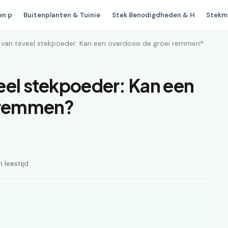
en p
Buitenplanten & Tuinie
Stek Benodigdheden & H
Stekm
 van teveel stekpoeder: Kan een overdosis de groei remmen?
eel stekpoeder: Kan een
i remmen?
 leestijd