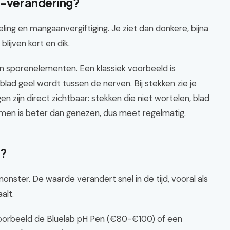
H-verandering?
ling en mangaanvergiftiging. Je ziet dan donkere, bijna
lijven kort en dik.
 sporenelementen. Een klassiek voorbeeld is
blad geel wordt tussen de nerven. Bij stekken zie je
 zijn direct zichtbaar: stekken die niet wortelen, blad
rkomen is beter dan genezen, dus meet regelmatig.
e?
onster. De waarde verandert snel in de tijd, vooral als
alt.
oorbeeld de Bluelab pH Pen (€80-€100) of een