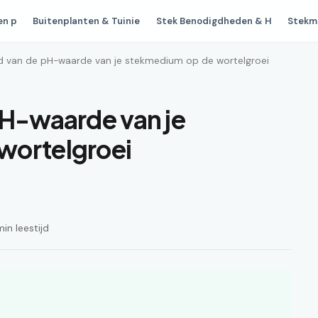
en p
Buitenplanten & Tuinie
Stek Benodigdheden & H
Stekm
ed van de pH-waarde van je stekmedium op de wortelgroei
pH-waarde van je
wortelgroei
n leestijd