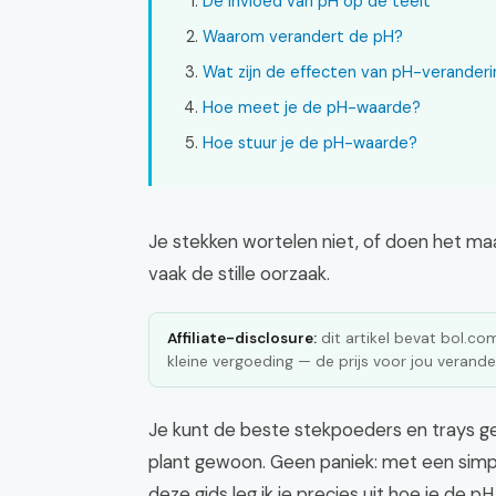
De invloed van pH op de teelt
Waarom verandert de pH?
Wat zijn de effecten van pH-veranderi
Hoe meet je de pH-waarde?
Hoe stuur je de pH-waarde?
Je stekken wortelen niet, of doen het m
vaak de stille oorzaak.
Affiliate-disclosure:
dit artikel bevat bol.com 
kleine vergoeding — de prijs voor jou verander
Je kunt de beste stekpoeders en trays geb
plant gewoon. Geen paniek: met een simpe
deze gids leg ik je precies uit hoe je de 