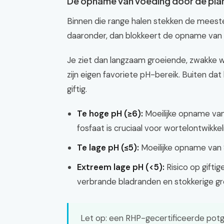
De opname van voeding door de pla
Binnen die range halen stekken de meeste
daaronder, dan blokkeert de opname van 
Je ziet dan langzaam groeiende, zwakke wo
zijn eigen favoriete pH-bereik. Buiten da
giftig.
Te hoge pH (≥6):
Moeilijke opname van
fosfaat is cruciaal voor wortelontwikkel
Te lage pH (≤5):
Moeilijke opname van 
Extreem lage pH (<5):
Risico op gifti
verbrande bladranden en stokkerige gr
Let op: een RHP-gecertificeerde potg