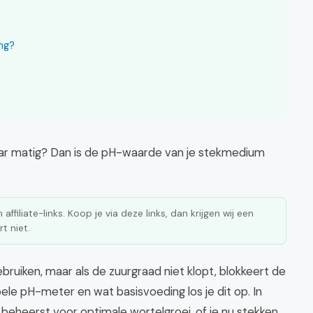
ng?
aar matig? Dan is de pH-waarde van je stekmedium
affiliate-links. Koop je via deze links, dan krijgen wij een
t niet.
ruiken, maar als de zuurgraad niet klopt, blokkeert de
le pH-meter en wat basisvoeding los je dit op. In
pH beheerst voor optimale wortelgroei, of je nu stekken