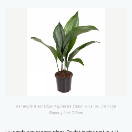
Kamerplant schaduw Aspidistra Elatior - ca. 50 cm hoge
Slagersplant Ø13cm