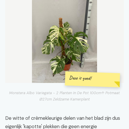
Deze is goed!
Monstera Albo Variegata - 2 Planten In De Pot 100cm↑ Potmaat
Ø27cm Zeldzame Kamerplant
De witte of crèmekleurige delen van het blad zijn dus
eigenlijk 'kapotte' plekken die geen energie