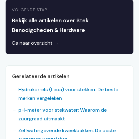
VOLGENDE STAP
Bekijk alle artikelen over Stek
Benodigdheden & Hardware
Ga naar overzicht →
Gerelateerde artikelen
Hydrokorrels (Leca) voor stekken: De beste
merken vergeleken
pH-meter voor stekwater: Waarom de
zuurgraad uitmaakt
Zelfwatergevende kweekbakken: De beste