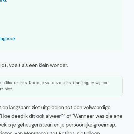
rkt
 dagboek
jdt, voelt als een klein wonder.
affiliate-links. Koop je via deze links, dan krijgen wij een
t niet.
et en langzaam ziet uitgroeien tot een volwaardige
 "Hoe deed ik dit ook alweer?" of "Wanneer was die ene
ek is je geheugensteun en je persoonlijke groeimap.
eten, van Monstera's tot Pothos, niet alleen