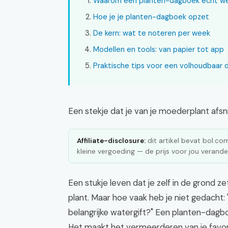
Waarom een planten-dagboek echt we
Hoe je je planten-dagboek opzet
De kern: wat te noteren per week
Modellen en tools: van papier tot app
Praktische tips voor een volhoudbaar
Een stekje dat je van je moederplant afsni
Affiliate-disclosure:
dit artikel bevat bol.com 
kleine vergoeding — de prijs voor jou verander
Een stukje leven dat je zelf in de grond z
plant. Maar hoe vaak heb je niet gedacht:
belangrijke watergift?" Een planten-dagbo
Het maakt het vermeerderen van je favori