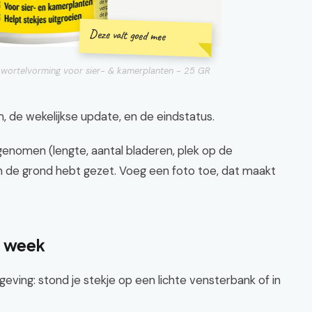
Deze valt goed mee
 wortelvorming voor sier- & kamerplanten - 25 GR
um, de wekelijkse update, en de eindstatus.
s genomen (lengte, aantal bladeren, plek op de
in de grond hebt gezet. Voeg een foto toe, dat maakt
r week
eving: stond je stekje op een lichte vensterbank of in