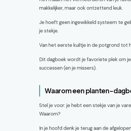
makkelijker, maar ook ontzettend leuk.
Je hoeft geen ingewikkeld systeem te geb
je stekje.
Van het eerste kuiltje in de potgrond to
Dit dagboek wordt je favoriete plek om je
successen (en je missers).
Waarom een planten-dagbo
Stel je voor: je hebt een stekje van je va
Waarom?
In je hoofd denk je terug aan de afgelop