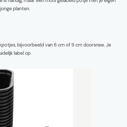
je is handig, maar een mooi gelabeld potje met je eigen
 jonge planten.
tekpotjes, bijvoorbeeld van 6 cm of 9 cm doorsnee. Je
delijk label op.