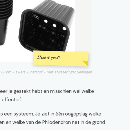
Deze is goed!
x7x7cm - zwart kunststof - met afwateringsopeningen
nneer je gestekt hebt en misschien wel welke
 effectief.
 is een systeem. Je ziet in één oogopslag welke
en en welke van de Philodendron net in de grond