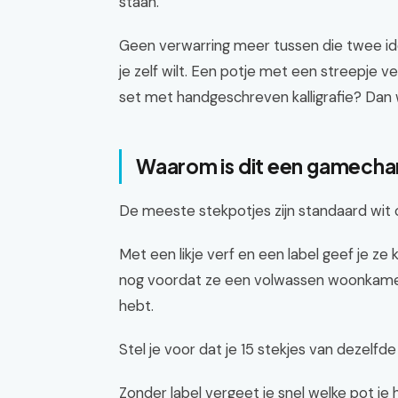
staan.
Geen verwarring meer tussen die twee ide
je zelf wilt. Een potje met een streepje ve
set met handgeschreven kalligrafie? Dan 
Waarom is dit een gamechan
De meeste stekpotjes zijn standaard wit o
Met een likje verf en een label geef je ze k
nog voordat ze een volwassen woonkamerpla
hebt.
Stel je voor dat je 15 stekjes van dezelfde
Zonder label vergeet je snel welke pot je 