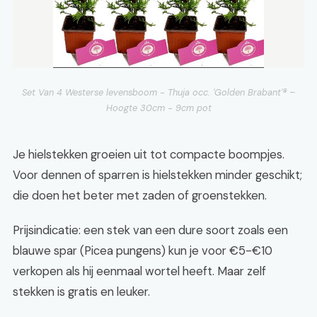
Set Van 4 Westerse levensboom - Thuja occ. 'Golden Brabant'® –
Hoogte 30cm - 9cm pot
Je hielstekken groeien uit tot compacte boompjes.
Voor dennen of sparren is hielstekken minder geschikt;
die doen het beter met zaden of groenstekken.
Prijsindicatie: een stek van een dure soort zoals een
blauwe spar (Picea pungens) kun je voor €5-€10
verkopen als hij eenmaal wortel heeft. Maar zelf
stekken is gratis en leuker.