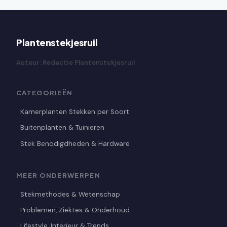
Plantenstekjesruil
Auteur: Redactie Plantenstekjesruil
CATEGORIEËN
Kamerplanten Stekken per Soort
Buitenplanten & Tuinieren
Stek Benodigdheden & Hardware
MEER ONDERWERPEN
Stekmethodes & Wetenschap
Problemen, Ziektes & Onderhoud
Lifestyle, Interieur & Trends