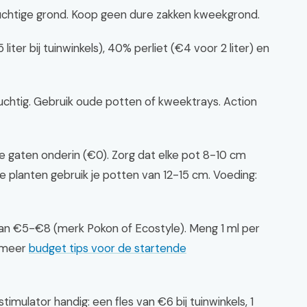
luchtige grond. Koop geen dure zakken kweekgrond.
ter bij tuinwinkels), 40% perliet (€4 voor 2 liter) en
luchtig. Gebruik oude potten of kweektrays. Action
 gaten onderin (€0). Zorg dat elke pot 8-10 cm
 planten gebruik je potten van 12-15 cm. Voeding:
van €5-€8 (merk Pokon of Ecostyle). Meng 1 ml per
k meer
budget tips voor de startende
imulator handig: een fles van €6 bij tuinwinkels, 1