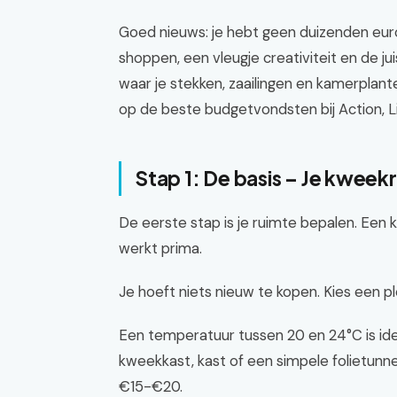
Goed nieuws: je hebt geen duizenden euro
shoppen, een vleugje creativiteit en de j
waar je stekken, zaailingen en kamerplant
op de beste budgetvondsten bij Action, Li
Stap 1: De basis – Je kweekr
De eerste stap is je ruimte bepalen. Een 
werkt prima.
Je hoeft niets nieuw te kopen. Kies een plek
Een temperatuur tussen 20 en 24°C is idea
kweekkast, kast of een simpele folietunnel
€15-€20.