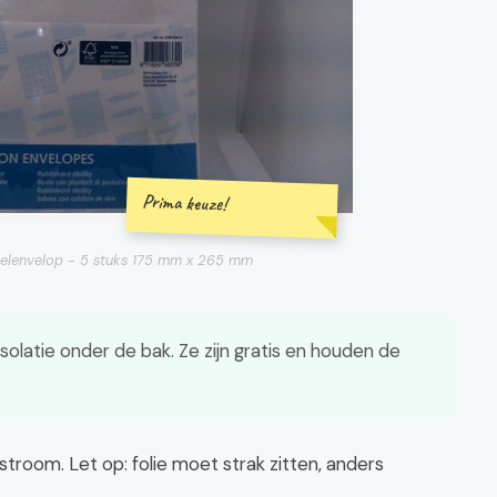
Prima keuze!
bbelenvelop - 5 stuks 175 mm x 265 mm
 isolatie onder de bak. Ze zijn gratis en houden de
troom. Let op: folie moet strak zitten, anders