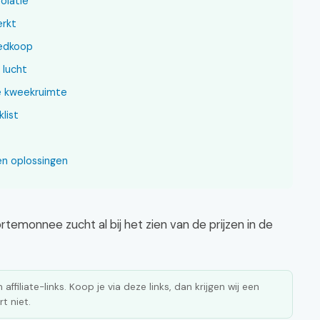
olatie
erkt
oedkoop
 lucht
e kweekruimte
list
n oplossingen
rtemonnee zucht al bij het zien van de prijzen in de
affiliate-links. Koop je via deze links, dan krijgen wij een
t niet.