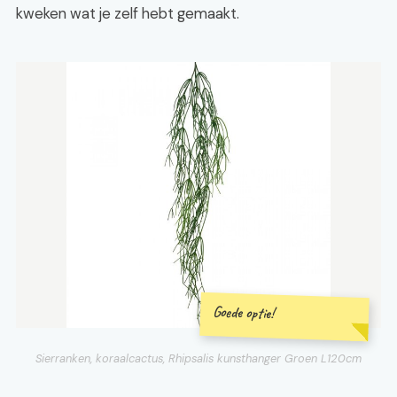
kweken wat je zelf hebt gemaakt.
Goede optie!
Sierranken, koraalcactus, Rhipsalis kunsthanger Groen L120cm