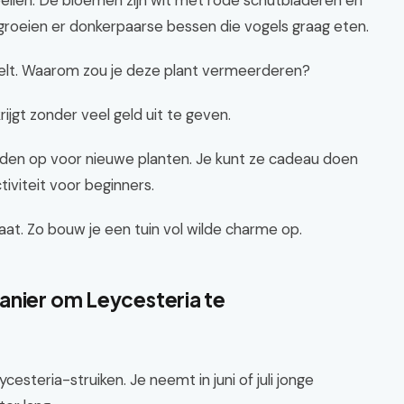
ellen. De bloemen zijn wit met rode schutbladeren en
t groeien er donkerpaarse bessen die vogels graag eten.
stelt. Waarom zou je deze plant vermeerderen?
jgt zonder veel geld uit te geven.
aden op voor nieuwe planten. Je kunt ze cadeau doen
tiviteit voor beginners.
taat. Zo bouw je een tuin vol wilde charme op.
anier om Leycesteria te
esteria-struiken. Je neemt in juni of juli jonge