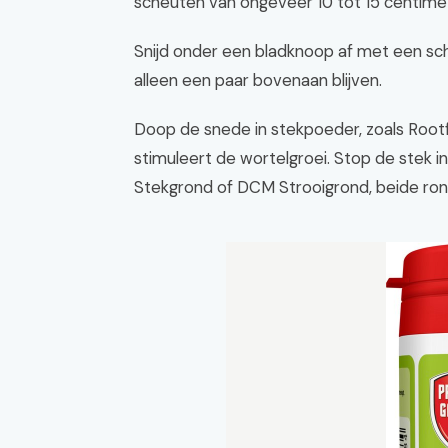
scheuten van ongeveer 10 tot 15 centimet
Snijd onder een bladknoop af met een sc
alleen een paar bovenaan blijven.
Doop de snede in stekpoeder, zoals Rootfa
stimuleert de wortelgroei. Stop de stek 
Stekgrond of DCM Strooigrond, beide rond