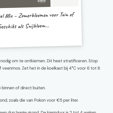
l Mix – Zomerbloemen voor Tuin of
eschikt als Snijbloem...
odig om te ontkiemen. Dit heet stratificeren. Stop
 veenmos. Zet het in de koelkast bij 4°C voor 6 tot 8
 binnen of direct buiten.
ond, zoals die van Pokon voor €5 per liter.
een dun laagje grond. De kiemduur is 2 tot 4 weken.