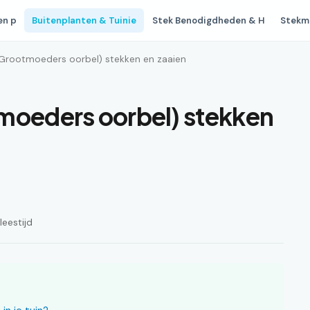
en p
Buitenplanten & Tuinie
Stek Benodigdheden & H
Stekm
(Grootmoeders oorbel) stekken en zaaien
moeders oorbel) stekken
leestijd