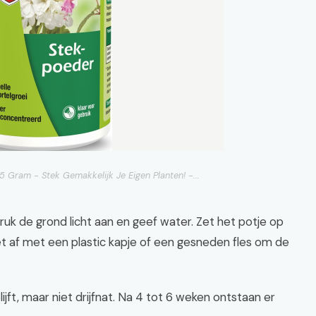
 Gram - Stek Gemakkelijk Je Eigen Planten! -...
uk de grond licht aan en geef water. Zet het potje op
et af met een plastic kapje of een gesneden fles om de
ijft, maar niet drijfnat. Na 4 tot 6 weken ontstaan er