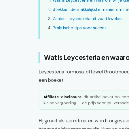
Wat is Leycesteria en waarom wil je die 
Stekken: de makkelijkste manier om L
Zaaien: Leycesteria uit zaad kweken
Praktische tips voor succes
Wat is Leycesteria en waarom 
Leycesteria formosa, oftewel Grootmoeders
een boeket.
Affiliate-disclosure:
dit artikel bevat bol.com 
kleine vergoeding — de prijs voor jou verander
Hij groeit als een struik en wordt ongeve