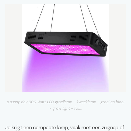
a sunny day 300 Watt LED groeilamp - kweeklamp - groei en bloei
- grow light - full...
Je krijgt een compacte lamp, vaak met een zuignap of