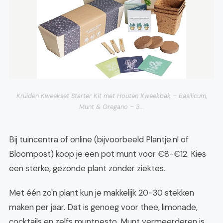
Kruiden Kweekset Starter Kit met Houten Kweekbak – Basilicum,
Munt & Oregano – 3...
Bij tuincentra of online (bijvoorbeeld Plantje.nl of
Bloompost) koop je een pot munt voor €8-€12. Kies
een sterke, gezonde plant zonder ziektes.
Met één zo'n plant kun je makkelijk 20-30 stekken
maken per jaar. Dat is genoeg voor thee, limonade,
cocktails en zelfs muntpesto. Munt vermeerderen is