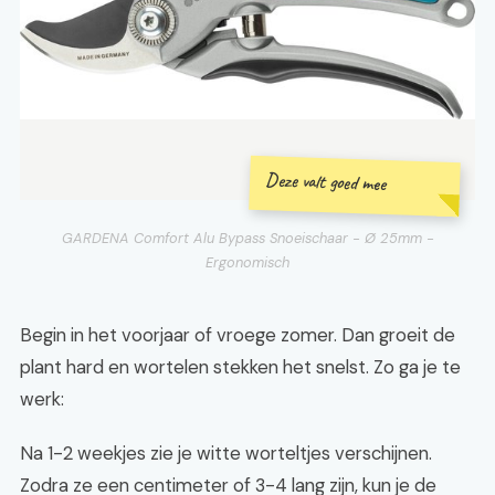
Deze valt goed mee
GARDENA Comfort Alu Bypass Snoeischaar - Ø 25mm -
Ergonomisch
Begin in het voorjaar of vroege zomer. Dan groeit de
plant hard en wortelen stekken het snelst. Zo ga je te
werk:
Na 1-2 weekjes zie je witte worteltjes verschijnen.
Zodra ze een centimeter of 3-4 lang zijn, kun je de