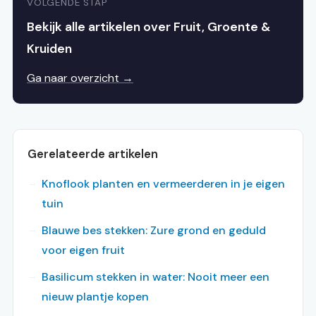
VOLGENDE STAP
Bekijk alle artikelen over Fruit, Groente &
Kruiden
Ga naar overzicht →
Gerelateerde artikelen
Knoflook planten en vermeerderen in je eigen
tuin
Blauwe bes stekken: Zure grond en geduld
voor eigen fruit
Basilicum stekken in water: Nooit meer een
nieuw plantje kopen