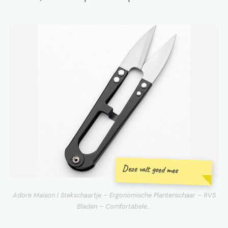
Deze valt goed mee
Adore Maison | Stekschaartje – Ergonomische Plantenschaar – RVS
Bladen – Comfortabele...