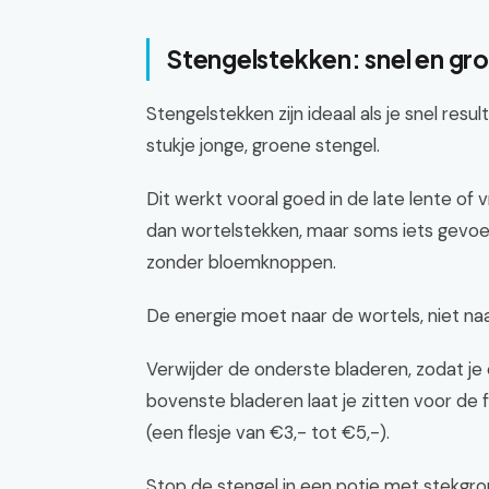
Stengelstekken: snel en gr
Stengelstekken zijn ideaal als je snel resul
stukje jonge, groene stengel.
Dit werkt vooral goed in de late lente of v
dan wortelstekken, maar soms iets gevoe
zonder bloemknoppen.
De energie moet naar de wortels, niet naa
Verwijder de onderste bladeren, zodat je
bovenste bladeren laat je zitten voor de
(een flesje van €3,- tot €5,-).
Stop de stengel in een potje met stekgro