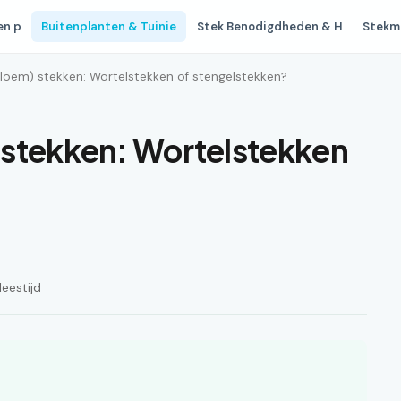
en p
Buitenplanten & Tuinie
Stek Benodigdheden & H
Stekm
loem) stekken: Wortelstekken of stengelstekken?
 stekken: Wortelstekken
leestijd