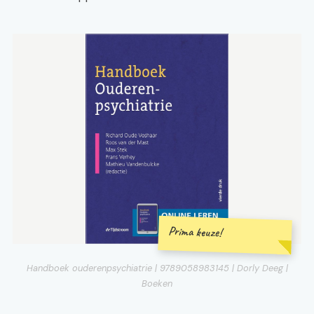
Prima keuze!
Handboek ouderenpsychiatrie | 9789058983145 | Dorly Deeg |
Boeken