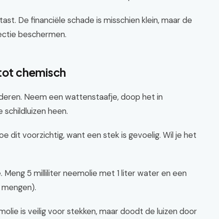
ast. De financiële schade is misschien klein, maar de
llectie beschermen.
 tot chemisch
ijderen. Neem een wattenstaafje, doop het in
 schildluizen heen.
oe dit voorzichtig, want een stek is gevoelig. Wil je het
. Meng 5 milliliter neemolie met 1 liter water en een
e mengen).
olie is veilig voor stekken, maar doodt de luizen door