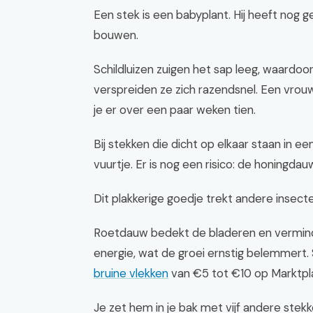
Een stek is een babyplant. Hij heeft nog 
bouwen.
Schildluizen zuigen het sap leeg, waardoo
verspreiden ze zich razendsnel. Een vrouwtj
je er over een paar weken tien.
Bij stekken die dicht op elkaar staan in e
vuurtje. Er is nog een risico: de honingdau
Dit plakkerige goedje trekt andere insect
Roetdauw bedekt de bladeren en verminder
energie, wat de groei ernstig belemmert. 
bruine vlekken
van €5 tot €10 op Marktpl
Je zet hem in je bak met vijf andere stekke