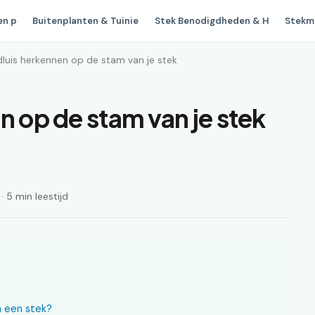
en p
Buitenplanten & Tuinie
Stek Benodigdheden & H
Stekm
dluis herkennen op de stam van je stek
n op de stam van je stek
 5 min leestijd
n een stek?