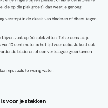
t en je vingers blijven plakken, of als je kleine zwarte
l die op die plak groeit), dan weet je genoeg.
raag verstopt in de oksels van bladeren of direct tegen
blijven vaak op één plek zitten. Tel ze eens: als je
van 10 centimeter, is het tijd voor actie. Je kunt ook
l wordende bladeren of een vertraagde groei kunnen
n zijn, zoals te weinig water.
 is voor je stekken