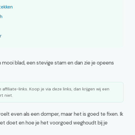
stekken
ch
r
Een mooi blad, een stevige stam en dan zie je opeens
affiliate-links. Koop je via deze links, dan krijgen wij een
t niet.
oelt even als een domper, maar het is goed te fixen. Ik
 het doet en hoe je het voorgoed weghoudt bij je