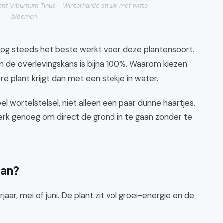
nt Viburnum Tinus - Winterharde struik met witte
bloemen
 nog steeds het beste werkt voor deze plantensoort.
en de overlevingskans is bijna 100%. Waarom kiezen
e plant krijgt dan met een stekje in water.
 wortelstelsel, niet alleen een paar dunne haartjes.
 sterk genoeg om direct de grond in te gaan zonder te
aan?
jaar, mei of juni. De plant zit vol groei-energie en de