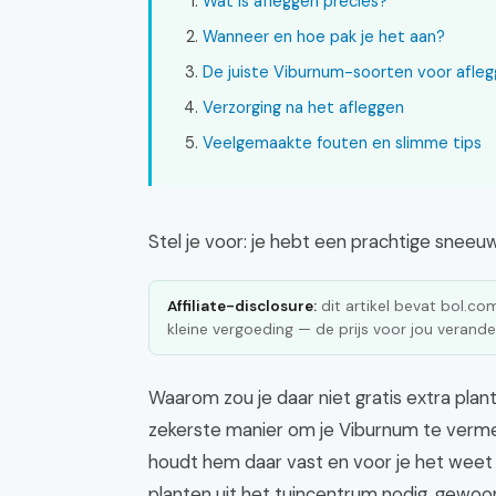
Wat is afleggen precies?
Wanneer en hoe pak je het aan?
De juiste Viburnum-soorten voor afle
Verzorging na het afleggen
Veelgemaakte fouten en slimme tips
Stel je voor: je hebt een prachtige sneeuw
Affiliate-disclosure:
dit artikel bevat bol.com 
kleine vergoeding — de prijs voor jou verander
Waarom zou je daar niet gratis extra plan
zekerste manier om je Viburnum te verme
houdt hem daar vast en voor je het weet 
planten uit het tuincentrum nodig, gewoon j