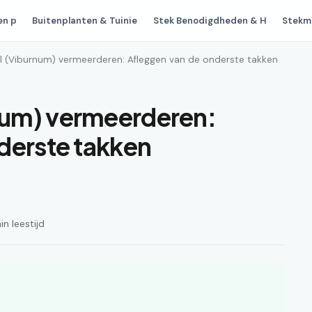
en p
Buitenplanten & Tuinie
Stek Benodigdheden & H
Stekm
 (Viburnum) vermeerderen: Afleggen van de onderste takken
um) vermeerderen:
derste takken
n leestijd