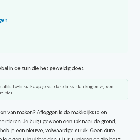
ggen
bal in de tuin die het geweldig doet.
affiliate-links. Koop je via deze links, dan krijgen wij een
t niet.
ten van maken? Afleggen is de makkelijkste en
erderen. Je buigt gewoon een tak naar de grond,
heb je een nieuwe, volwaardige struik. Geen dure
e eigen tuin uitbreiden. Dit is tuinieren op zijn best: