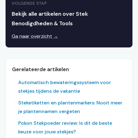
VOLGENDE STAP
Bekijk alle artikelen over Stek
Benodigdheden & Tools
Ga naar overzicht →
Gerelateerde artikelen
Automatisch bewateringssysteem voor
stekjes tijdens de vakantie
Steketiketten en plantenmarkers: Nooit meer
je plantennamen vergeten
Pokon Stekpoeder review: Is dit de beste
keuze voor jouw stekjes?