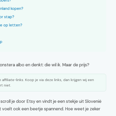
ebbers?
enland kopen?
or stap?
je op letten?
op
onstera albo en denkt: die wil ik. Maar de prijs?
affiliate-links. Koop je via deze links, dan krijgen wij een
t niet.
croll je door Etsy en vindt je een stekje uit Slovenië
et voelt ook een beetje spannend. Hoe weet je zeker