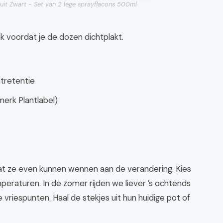
it Zwart - Set van 2 lege sprayflacons 500ml
lak voordat je de dozen dichtplakt.
htretentie
merk Plantlabel)
at ze even kunnen wennen aan de verandering. Kies
raturen. In de zomer rijden we liever ’s ochtends
 vriespunten. Haal de stekjes uit hun huidige pot of