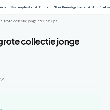
en p
Buitenplanten & Tuinie
Stek Benodigdheden & H
Stekm
 grote collectie jonge stekjes: Tips
rote collectie jonge
ijd