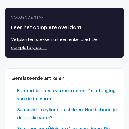
VOLGENDE STAP
Lees het complete overzicht
Vetplanten stekken uit een enkel blad: De
complete gids →
Gerelateerde artikelen
Euphorbia obesa vermeerderen: De uitdaging
van de bolvorm
Sansevieria cylindrica stekken: Hoe behoud je
de unieke vorm?
Sempervivum (Huislook) vermeerderen: De