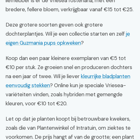
liefhebber is er de Vriesea fosteriana, met een
bredere, fellere bloem, verkrijgbaar vanaf €15 tot €25.
Deze grotere soorten geven ook grotere
dochterplantjes. Wil je een collectie starten en zelf
je
eigen Guzmania pups opkweken
?
Koop dan een paar kleinere exemplaren van €5 tot
€10 per stuk. Ze groeien snel en produceren dochters
na een jaar of twee. Wil je liever
kleurrijke bladplanten
eenvoudig stekken
? Online kun je speciale Vriesea-
variëteiten vinden, zoals hybriden met gemengde
kleuren, voor €10 tot €20.
Let op dat je planten koopt bij betrouwbare kwekers,
zoals die van Plantenwinkel of Intratuin, om ziektes te
voorkomen. De prijs hangt af van de grootte; een plant