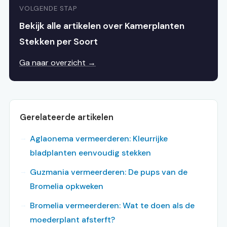
VOLGENDE STAP
Bekijk alle artikelen over Kamerplanten
Stekken per Soort
Ga naar overzicht →
Gerelateerde artikelen
Aglaonema vermeerderen: Kleurrijke
bladplanten eenvoudig stekken
Guzmania vermeerderen: De pups van de
Bromelia opkweken
Bromelia vermeerderen: Wat te doen als de
moederplant afsterft?