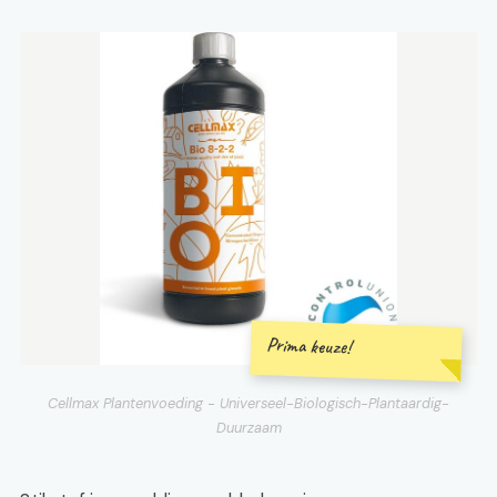
Prima keuze!
Cellmax Plantenvoeding - Universeel-Biologisch-Plantaardig-
Duurzaam