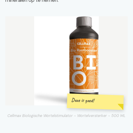
mineralen op te nemen.
Deze is goed!
Cellmax Biologische Wortelstimulator - Wortelversterker - 500 ML